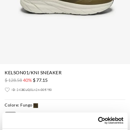
KELSON01/KNI SNEAKER
$ 128.58
40%
$ 77.15
ID: 26SBSUQ01628-005750
Colore:
Fungo