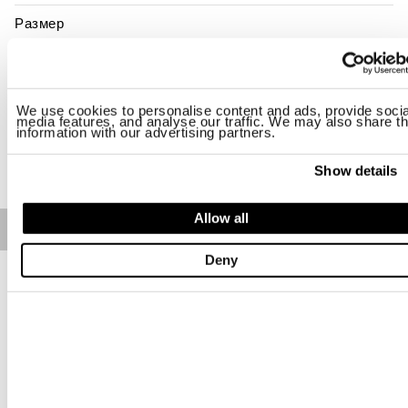
Размер
S
M
L
XL
2XL
3XL
Наличие:
последний
We use cookies to personalise content and ads, provide socia
media features, and analyse our traffic. We may also share th
information with our advertising partners.
ДОБАВИТЬ В КОРЗИНУ
Show details
Allow all
Free standard shipping on orders over € 350
Deny
Home
МУЖЧИНА
Описание
Куртка с несъемным капюшоном, реглан-рукавами и
особым декором в виде ёлочки вдоль переда молнии и на
карманах. Переливающаяся ткань, придающая
уникальные и элегантные отражения.
• Несъемный капюшон с козырьком и кулиской
• Подкладка из сетки в тон
• Застежка на молнию