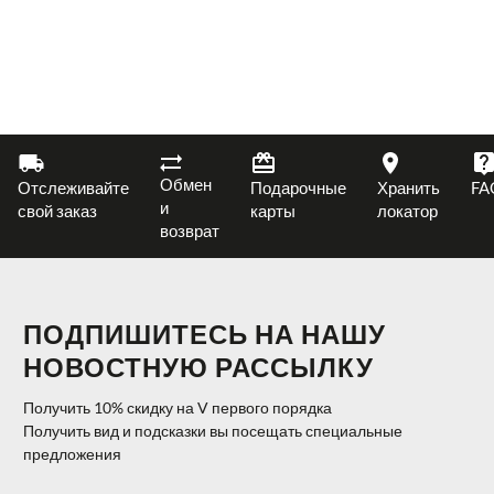
Обмен
Отслеживайте
Подарочные
Хранить
FA
и
свой заказ
карты
локатор
возврат
ПОДПИШИТЕСЬ НА НАШУ
НОВОСТНУЮ РАССЫЛКУ
Получить 10% скидку на V первого порядка
Получить вид и подсказки вы посещать специальные
предложения