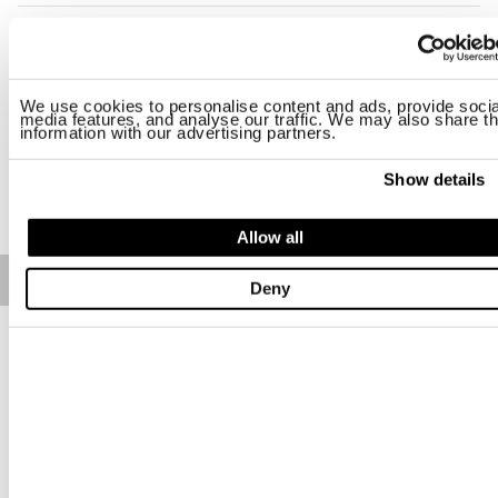
Размер
L
XL
3XL
We use cookies to personalise content and ads, provide socia
Наличие:
Низкое
media features, and analyse our traffic. We may also share th
information with our advertising partners.
Show details
ДОБАВИТЬ В КОРЗИНУ
Allow all
Free standard shipping on orders over € 350
Deny
Home
МУЖЧИНА
Описание
Короткие брюки, теплые и мягкие с карманами на ногах с
патиной и автоматическими кнопками. Ткань, окрашенная в
готовом виде, придающая эффект потертости и
размытости.
• Кулиска и резинка в талии
• Два передних кармана
• Карманы из поплина на ногах