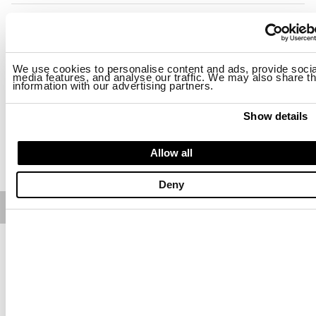
Размер
S
M
L
XL
2XL
3XL
We use cookies to personalise content and ads, provide socia
Наличие:
Низкое
media features, and analyse our traffic. We may also share th
information with our advertising partners.
-Рост модели 188 см, объем груди 95 см. На модели размер L
Regular fit
Show details
ДОБАВИТЬ В КОРЗИНУ
Allow all
Deny
Free standard shipping on orders over € 350
Home
МУЖЧИНА
Описание
Футболка с принтом в стиле райдера на груди.
• Круглый вырез горловины
• Короткий рукав
• Принт с логотипом на груди