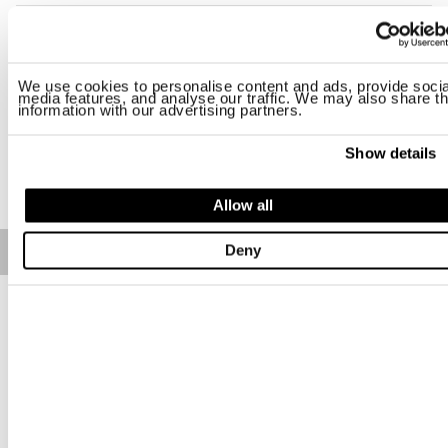
Размер
M
L
XL
2XL
3XL
We use cookies to personalise content and ads, provide socia
media features, and analyse our traffic. We may also share th
Наличие:
Низкое
information with our advertising partners.
Show details
ДОБАВИТЬ В КОРЗИНУ
Allow all
Deny
Free standard shipping on orders over € 350
Home
МУЖЧИНА
Описание
Футболка с длинным рукавом, рукав реглан и карманчик,
пришитый к левому рукаву.
• Круглый вырез горловины
• Длинный рукав
• Карман с автоматическими кнопками
• Щиток в кармане