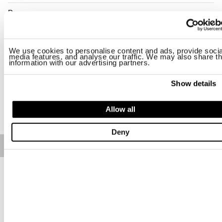
Размер
S
M
L
XL
2XL
3XL
We use cookies to personalise content and ads, provide socia
Наличие:
последний
media features, and analyse our traffic. We may also share th
information with our advertising partners.
-Рост модели 188 см, объем груди 95 см. На модели размер L
Regular fit
Show details
ДОБАВИТЬ В КОРЗИНУ
Allow all
Deny
Free standard shipping on orders over € 350
Home
МУЖЧИНА
Описание
Футболка, окрашенная в готовом виде с логотипом спереди
с эффектом выцветания.
• Круглый вырез горловины
• Короткий рукав