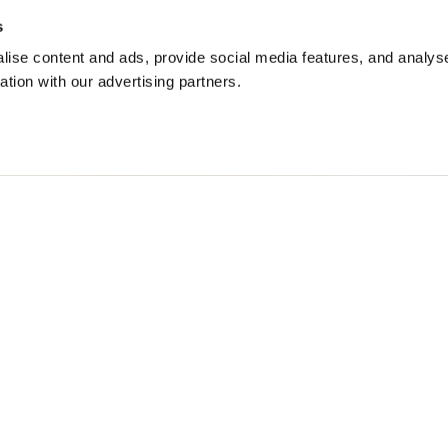
Reg
s
ise content and ads, provide social media features, and analyse
ation with our advertising partners.
OR GARNER
$ 943.00
40%
$ 565.80
S
Free standard shipping on orders over € 350
Home
МУЖЧИНА
Описание
Куртка из кожи 
цвета от плеча 
профиле молний
Кожаные вышивки
уникальной и ха