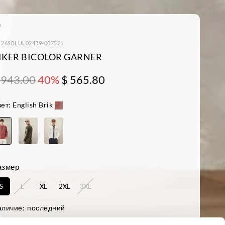
: 26SBLUL02439-007521
IKER BICOLOR GARNER
 943.00
40%
$ 565.80
ет:
English Brik
азмер
S
L
XL
2XL
3XL
аличие:
последний
ост модели 188 см, объем груди 95 см. На модели размер L