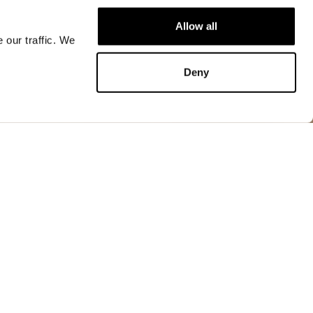
ular fit
Allow all
 our traffic. We
ДОБАВИТЬ В КОРЗИНУ
Deny
ДОБАВИТЬ В КОРЗИНУ
с подкладкой и кожаной тесьмой контрастного
до манжеты рукава, повторяющей цвет в
 спереди.
 на груди и спине украшают куртку и делают её
рактерной.