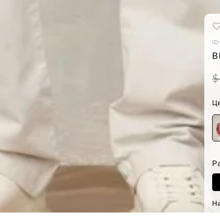
ID
B
$
Цв
Р
Н
-Р