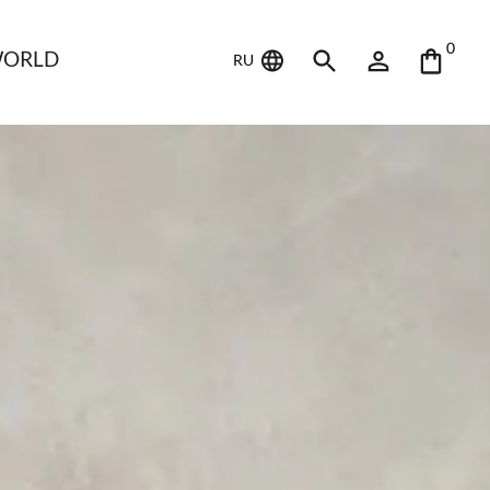
0
WORLD
RU