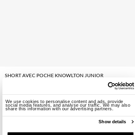
SHORT AVEC POCHE KNOWLTON JUNIOR
$ 65.00
40%
$ 39.00
A partir de
ID: 26SBLKP05531-007557
We use cookies to personalise content and ads, provide
social media features, and analyse our traffic. We may also
share this information with our advertising partners.
Couleur:
Black
Show details