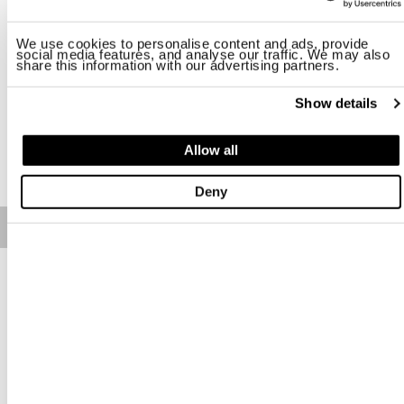
Taille
We use cookies to personalise content and ads, provide
social media features, and analyse our traffic. We may also
M
L
XL
2XL
3XL
share this information with our advertising partners.
Disponibilité:
Faible
Show details
AJOUTER AU PANIER
Allow all
Deny
Free standard shipping on orders over € 350
Home
Homme
Vêtements
Sweats
Description
T-shirt manches longues avec manche raglan et petite poche
appliquée sur la manche gauche.
• Encolure
• Manches longues
• Poche avec automatiques
• Blason dans la poche