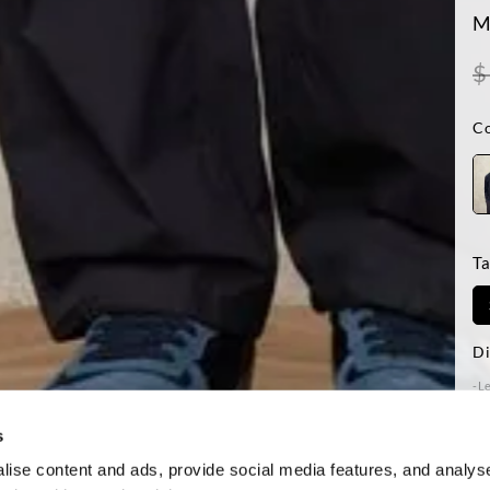
M
$
Co
Ta
Di
-Le
tai
Reg
s
ise content and ads, provide social media features, and analyse