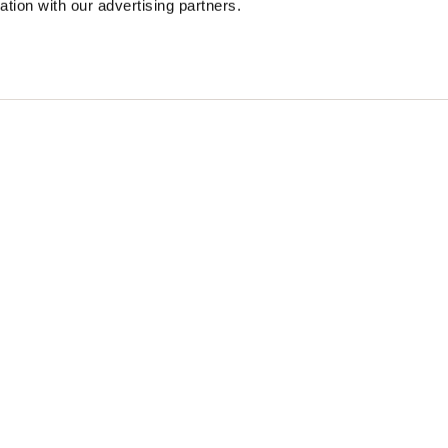
ation with our advertising partners.
OMBER ROCKY
$ 413.00
40%
$ 247.80
S
Free standard shipping on orders over € 350
Home
Homme
Description
Blouson doublé en 
néoprène opaque a
soufflet appliquée
d'inspiration mili
• Doublée ton su
• Fermeture à zip
• Poches avec pre
• Côte au col, aux
• Poches intérieu
• Patch et passan