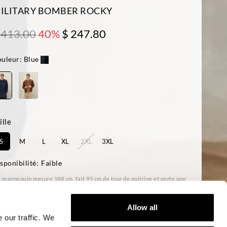
ILITARY BOMBER ROCKY
 413.00
40%
$ 247.80
uleur:
Blue
ille
S
M
L
XL
2XL
3XL
sponibilité:
Faible
 mannequin mesure 188 cm, fait 95 cm de tour de poitrine et porte une
lle L
ular fit
Allow all
 our traffic. We
AJOUTER AU PANIER