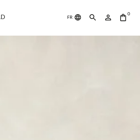
0
LD
FR