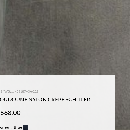
: 24WBLUK03187-006222
OUDOUNE NYLON CRÉPÉ SCHILLER
 668.00
uleur:
Blue