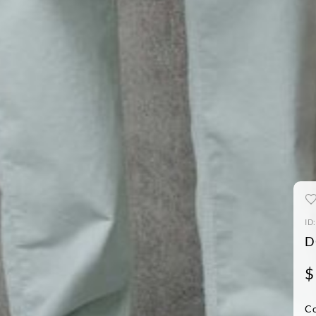
ID
D
$
Co