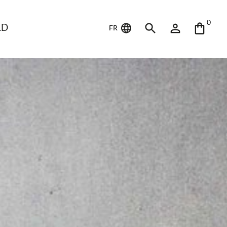
0
LD
FR