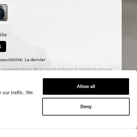
ille
L
sponibilité:
Le dernier
 mannequin mesure 187 cm, fait 96 cm de tour de poitrine et porte une
lle L
ular fit
Allow all
 our traffic. We
AJOUTER AU PANIER
Deny