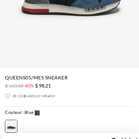
QUEENS05/MES SNEAKER
$ 163.68
40%
$ 98.21
ID: 26SBSUQ01627-004029
Couleur:
Blue