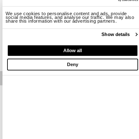
Taille
We use cookies to personalise content and ads, provide
social media features, and analyse our traffic. We may also
UNI
share this information with our advertising partners.
Disponibilité:
Bon
Show details
Allow all
AJOUTER AU PANIER
Deny
Free standard shipping on orders over € 350
Home
Homme
Chaussures Et Accessoires
Description
Casquette de baseball avec écusson Blauer appliqué devant et
broderie au dos. Bande rayée au dos
• Boucle au dos pour fermeture réglable
• Visière rigide légèrement modelable
• Texte brodé au dos
Les delais de livraison