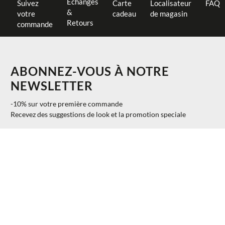
Échanges
Suivez
Carte
Localisateur
FAQ
&
votre
cadeau
de magasin
Retours
commande
ABONNEZ-VOUS À NOTRE
NEWSLETTER
-10% sur votre première commande
Recevez des suggestions de look et la promotion speciale
$ 72.00
AJOUTER AU PANIER
UNI
40%
$ 43.20
S'INSCRIRE
INFORMATION