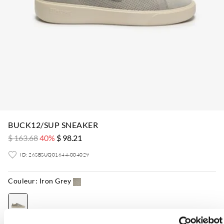
BUCK12/SUP SNEAKER
$ 163.68
40%
$ 98.21
ID: 26SBSUQ01644-004029
Couleur:
Iron Grey