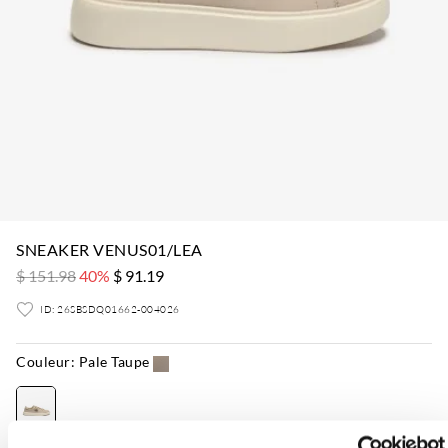
SNEAKER VENUS01/LEA
$ 151.98
40%
$ 91.19
ID: 26SBSDQ01662-004026
Couleur:
Pale Taupe