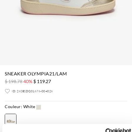
SNEAKER OLYMPIA21/LAM
$ 198.78
40%
$ 119.27
ID: 26SBSDQ01676-004026
Couleur:
White