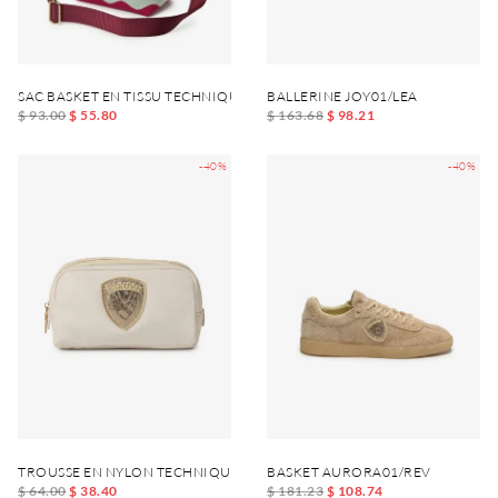
SAC BASKET EN TISSU TECHNIQUE XSBASKET01
BALLERINE JOY01/LEA
$ 93.00
$ 55.80
$ 163.68
$ 98.21
-40%
-40%
TROUSSE EN NYLON TECHNIQUE PICK01
BASKET AURORA01/REV
$ 64.00
$ 38.40
$ 181.23
$ 108.74