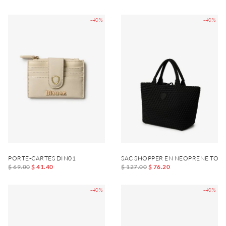
-40%
-40%
PORTE-CARTES DIN01
SAC SHOPPER EN NEOPRENE TOT
$ 69.00
$ 41.40
$ 127.00
$ 76.20
-40%
-40%