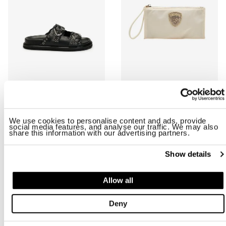
SANDAL BLOOM02/LEA
POCHETTE EN TISSU TECHNIQUE 
$ 157.83
$ 94.70
$ 43.00
$ 25.80
We use cookies to personalise content and ads, provide
social media features, and analyse our traffic. We may also
share this information with our advertising partners.
-40%
-40%
Show details
Allow all
Deny