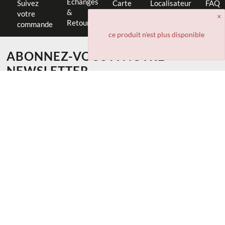
Échanges
Suivez
Carte
Localisateur
FAQ
&
votre
cadeau
de magasin
Retours
commande
ce produit n'est plus disponible
ABONNEZ-VOUS À NOTRE
NEWSLETTER
-10% sur votre première commande
Recevez des suggestions de look et la promotion speciale
S'INSCRIRE
INFORMATION
Aide et Contact