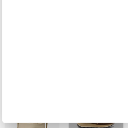
SANDALE ASHLEY02/LEA
SANDAL BLOOM03/LEA
$ 140.28
$ 84.17
$ 151.98
$ 91.19
-40%