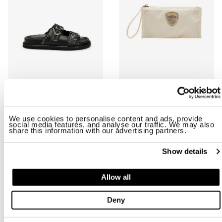
SANDAL BLOOM02/LEA
POCHETTE EN TISSU TECHNIQUE 
$ 157.83
$ 94.70
$ 43.00
$ 25.80
We use cookies to personalise content and ads, provide
social media features, and analyse our traffic. We may also
share this information with our advertising partners.
-40%
-40%
Show details
Allow all
Deny