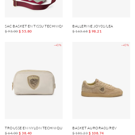
SAC BASKET EN TISSU TECHNIQUE XSBASKET01
BALLERINE JOY01/LEA
$ 93.00
$ 55.80
$ 163.68
$ 98.21
-40%
-40%
TROUSSE EN NYLON TECHNIQUE PICK01
BASKET AURORA01/REV
$ 64.00
$ 38.40
$ 181.23
$ 108.74