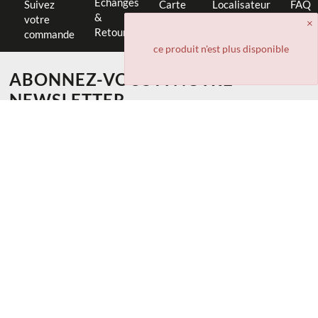
Échanges
Suivez
Carte
Localisateur
FAQ
&
votre
cadeau
de magasin
Retours
commande
ce produit n'est plus disponible
ABONNEZ-VOUS À NOTRE
NEWSLETTER
-10% sur votre première commande
Recevez des suggestions de look et la promotion speciale
S'INSCRIRE
INFORMATION
Aide et Contact