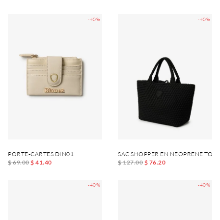
-40%
-40%
PORTE-CARTES DIN01
SAC SHOPPER EN NEOPRENE TOT
$ 69.00
$ 41.40
$ 127.00
$ 76.20
-40%
-40%