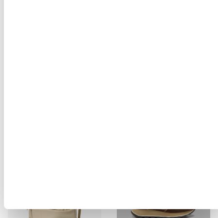
SANDALE ASHLEY02/LEA
SANDAL BLOOM03/LEA
$ 140.28
$ 84.17
$ 151.98
$ 91.19
-40%