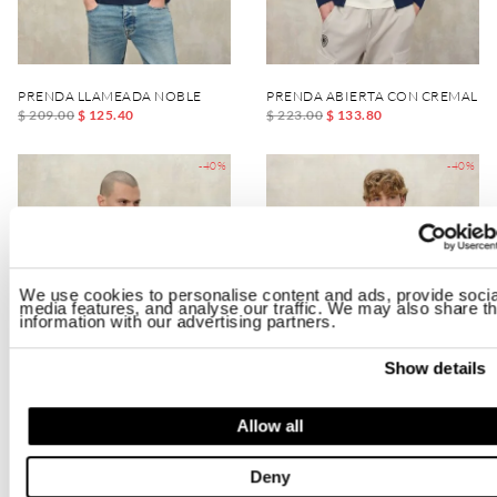
PRENDA LLAMEADA NOBLE
PRENDA ABIERTA CON CREMALLE
$ 209.00
$ 125.40
$ 223.00
$ 133.80
-40%
-40%
We use cookies to personalise content and ads, provide socia
media features, and analyse our traffic. We may also share th
information with our advertising partners.
Show details
Allow all
CAMISETA LIGERA DIX
PRENDA ESCOTE CON CREMALLER
Deny
$ 223.00
$ 133.80
$ 185.00
$ 111.00