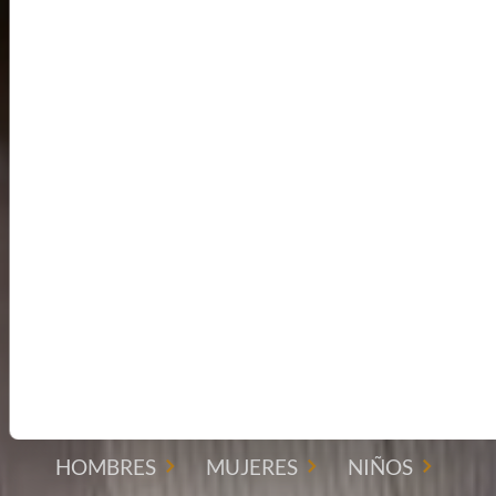
NOW
40%OFF
Summer Sale
Evolución de la vida cotidiana, entre la funcionalidad urbana, la
inspiración outdoor y el diseño contemporáneo. Un viaje entre
materiales técnicos, detalles heritage y una estética que celebra el
movimiento, la personalidad y la autenticidad.
HOMBRES
MUJERES
NIÑOS