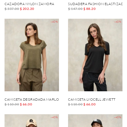
CAZADORA NYLON ZAMORA
SUDADERA FASHION ELASTIZADA
$ 337.00
$ 202.20
$ 147.00
$ 88.20
-40%
-40%
CAMISETA DEGRADADA MARLOWE
CAMISETA LYOCELL JEWETT
$ 110.00
$ 66.00
$ 110.00
$ 66.00
-40%
-40%