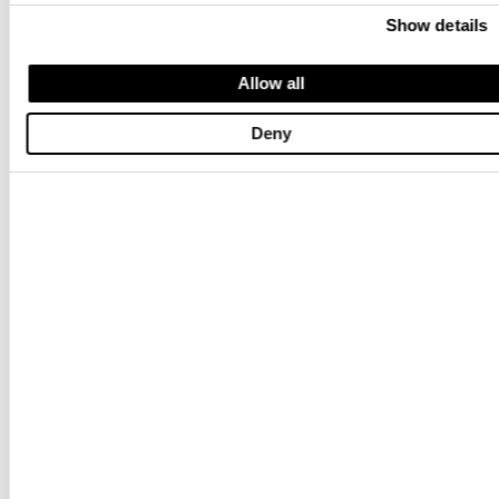
CHAQUETA CORTA TERMOSELLADA FODERADA ANAWAN
CHAQUETA CORTA FODERADA A
Show details
$ 310.00
$ 186.00
$ 310.00
$ 186.00
Allow all
-40%
-40%
Deny
SUDADERA CERRADA CON CAPUCHA FAYETTE
SUDADERA ESTAMPADA CLEAVES
$ 159.00
$ 95.40
$ 223.00
$ 133.80
-40%
-40%