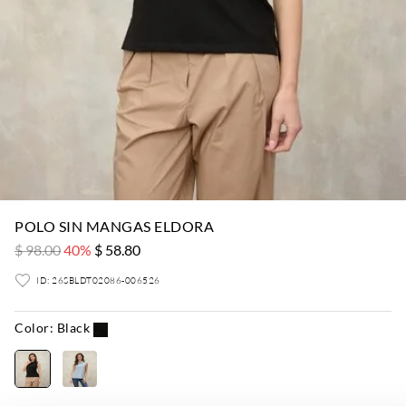
POLO SIN MANGAS ELDORA
$ 98.00
40%
$ 58.80
ID: 26SBLDT02086-006526
Color:
Black