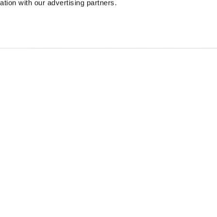
ation with our advertising partners.
RETCH MILLBURN
$ 299.00
40%
$ 179.40
S
Free standard shipping on orders over € 350
Home
Hombre
Descripción
Chaqueta sin forr
y limpio. Tejido l
bien con la ropa c
• Cuello tipo cami
• Cierre con auto
• Bolsillo de pech
• Puño abierto c
• Lengüeta bajo 
• Parche reflecta
• Presilla con log