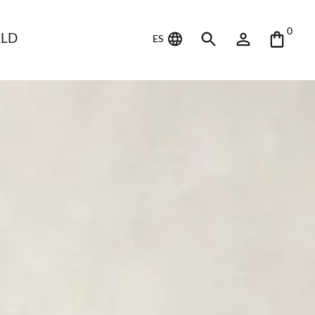
0
LD
ES