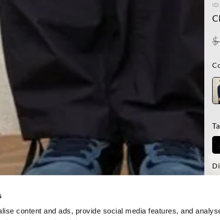
ID
C
$
Co
Ta
Di
-El
Reg
s
ise content and ads, provide social media features, and analyse