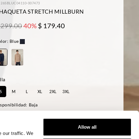
: 26SBLUC04110-007473
HAQUETA STRETCH MILLBURN
 299.00
40%
$ 179.40
lor:
Blue
lla
S
M
L
XL
2XL
3XL
sponibilidad:
Baja
 modelo mide 188 cm, tiene 95 cm de pecho y lleva una talla L
ular fit
Allow all
 our traffic. We
AÑADIR A LA CESTA