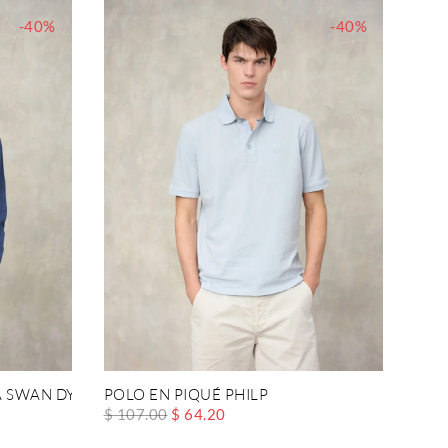
-40%
-40%
A SWAN DYED
POLO EN PIQUÉ PHILP
$ 107.00
$ 64.20