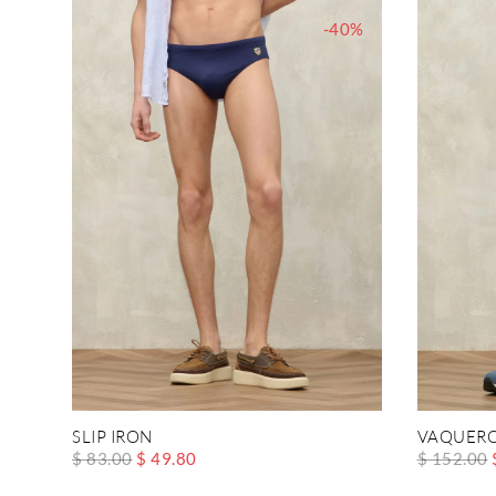
-40%
SLIP IRON
VAQUERO
$ 83.00
$ 49.80
$ 152.00