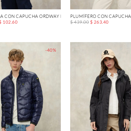
A CON CAPUCHA ORDWAY DYED
PLUMÍFERO CON CAPUCHA
$ 102.60
$ 439.00
$ 263.40
-40%