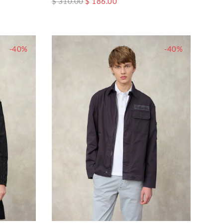
$ 310.00
$ 186.00
-40%
-40%