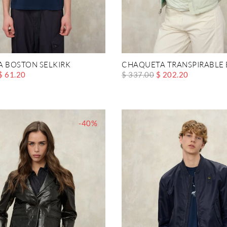
A BOSTON SELKIRK
CHAQUETA TRANSPIRABLE
$ 61.20
$ 337.00
$ 202.20
-40%