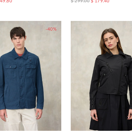
 49.80
$ 299.00
$ 179.40
-40%