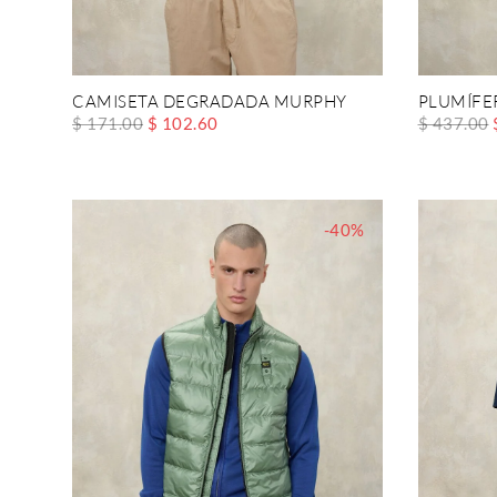
CAMISETA DEGRADADA MURPHY
PLUMÍFE
$ 171.00
$ 102.60
$ 437.00
-40%