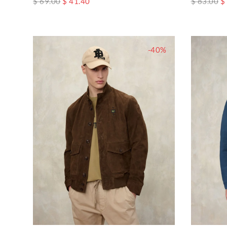
$ 69.00
$ 41.40
$ 83.00
$
-40%