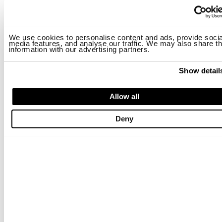
BIKER VIER TASCHEN CARLOS
BIKER VIER TASCHEN CARLOS
$ 906.00
$ 543.60
$ 906.00
$ 543.60
We use cookies to personalise content and ads, provide socia
-40%
-40%
media features, and analyse our traffic. We may also share th
information with our advertising partners.
Show detail
Allow all
Deny
ÜBERBLENDETES OBERTEIL MURPHY
LEICHTE UNGEFÜTTERTE BOMBER
$ 171.00
$ 102.60
$ 337.00
$ 202.20
-40%
-40%