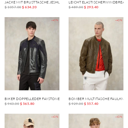
JACKE MIT BRUSTTASCHE JESHURUN
LEICHT ELASTISCHERWINDBREA
$ 1057.00
$ 634.20
$ 489.00
$ 293.40
-40%
-40%
BIKER DOPPELLEDER FAYSTONE
BOMBER MULTITASCHE FAULKNE
$ 943.00
$ 565.80
$ 929.00
$ 557.40
-40%
-40%