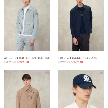
UNGEFÜTTERTER MANTEL MALLON DYED
STRETCH JACKE MILLBURN
$ 375.00
$ 225.00
$ 299.00
$ 179.40
-40%
-40%