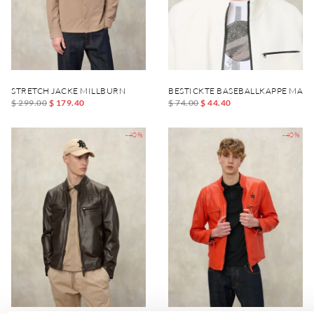
STRETCH JACKE MILLBURN
BESTICKTE BASEBALLKAPPE MAXF
$ 299.00
$ 179.40
$ 74.00
$ 44.40
-40%
-40%