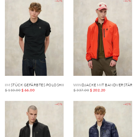
-40%
-40%
IM STÜCK GEFÄRBTES POLOSHIRT SARGENT
WINDJACKE MIT BANDVERSTÄRKU
$ 110.00
$ 66.00
$ 337.00
$ 202.20
-40%
-40%