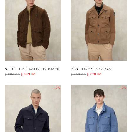
GEFÜTTERTE WILDLEDERJACKE DAVER
REGENJACKE ARKLOW
$ 906.00
$ 543.60
$ 451.00
$ 270.60
-40%
-40%