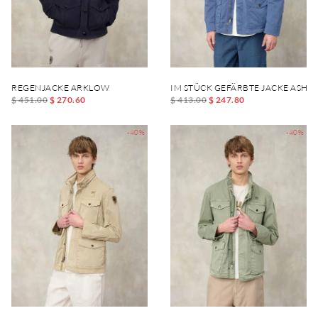
REGENJACKE ARKLOW
IM STÜCK GEFÄRBTE JACKE ASH
$ 451.00
$ 270.60
$ 413.00
$ 247.80
-40%
-40%