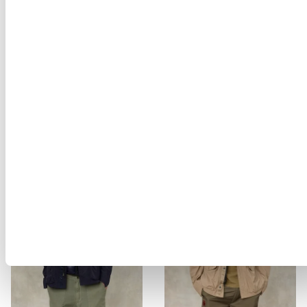
WILDLEDER-BOMBER ALLEN
T-SHIRT BOSTON SELKIRK
$ 868.00
$ 520.80
$ 102.00
$ 61.20
-40%
-40%