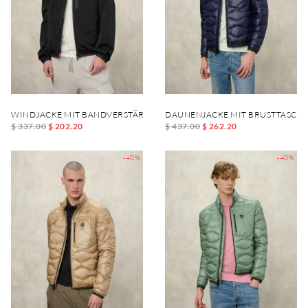
WINDJACKE MIT BANDVERSTÄRKUNG UND ELASTIFIZIERUNG DEWAR
DAUNENJACKE MIT BRUSTTASCHE
$ 337.00
$ 202.20
$ 437.00
$ 262.20
-40%
-40%