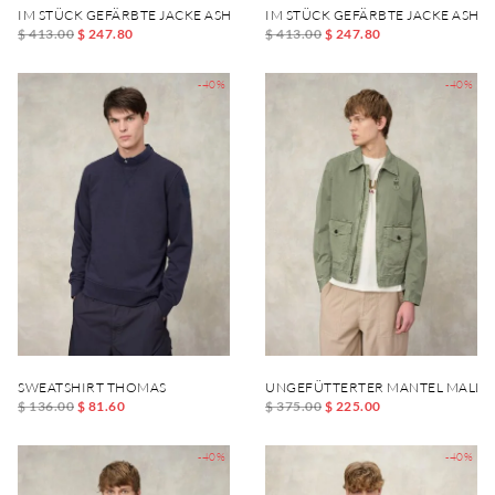
IM STÜCK GEFÄRBTE JACKE ASHMONT DYED
IM STÜCK GEFÄRBTE JACKE ASH
$ 413.00
$ 247.80
$ 413.00
$ 247.80
-40%
-40%
SWEATSHIRT THOMAS
UNGEFÜTTERTER MANTEL MALLO
$ 136.00
$ 81.60
$ 375.00
$ 225.00
-40%
-40%