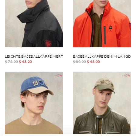
LEICHTE BASEBALLKAPPE MERTON
BASEBALLKAPPE DENIM LANGDO
$ 72.00
$ 43.20
$ 80.00
$ 48.00
-40%
-40%