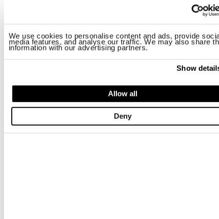
We use cookies to personalise content and ads, provide socia
BASEBALLKAPPE DENIM LANGDON
BASEBALLKAPPE DENIM LANGDO
media features, and analyse our traffic. We may also share th
$ 80.00
$ 48.00
$ 80.00
$ 48.00
information with our advertising partners.
Show detail
-40%
-40%
Allow all
Deny
BASEBALLKAPPE DENIM LANGDON
BASEBALLKAPPE URBAN KNIGHT
$ 80.00
$ 48.00
$ 72.00
$ 43.20