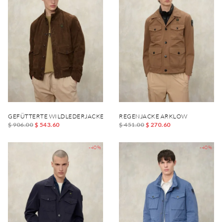
GEFÜTTERTE WILDLEDERJACKE DAVER
REGENJACKE ARKLOW
$ 906.00
$ 543.60
$ 451.00
$ 270.60
-40%
-40%