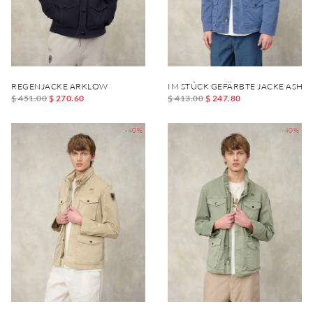
REGENJACKE ARKLOW
IM STÜCK GEFÄRBTE JACKE ASH
$ 451.00
$ 270.60
$ 413.00
$ 247.80
-40%
-40%