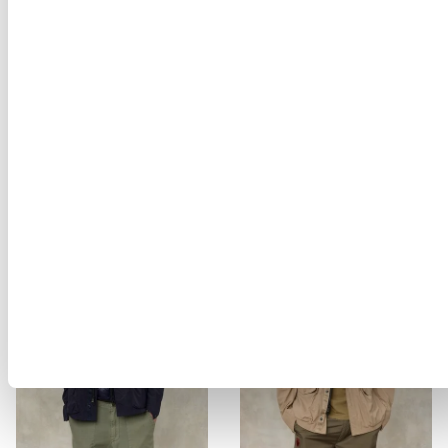
WILDLEDER-BOMBER ALLEN
T-SHIRT BOSTON SELKIRK
$ 868.00
$ 520.80
$ 102.00
$ 61.20
-40%
-40%