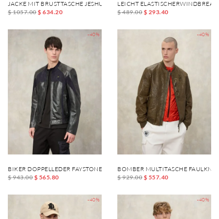
JACKE MIT BRUSTTASCHE JESHURUN
LEICHT ELASTISCHERWINDBREA
$ 1057.00
$ 634.20
$ 489.00
$ 293.40
-40%
-40%
BIKER DOPPELLEDER FAYSTONE
BOMBER MULTITASCHE FAULKNE
$ 943.00
$ 565.80
$ 929.00
$ 557.40
-40%
-40%