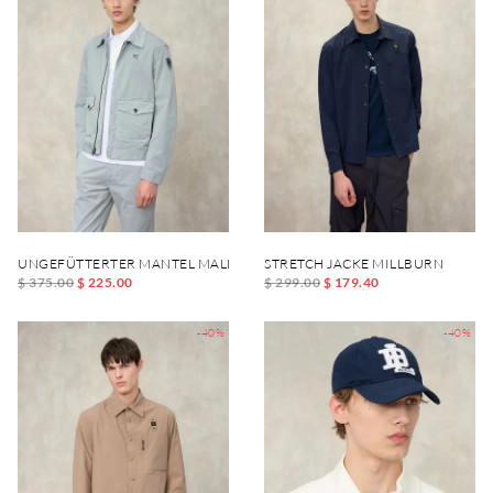
UNGEFÜTTERTER MANTEL MALLON DYED
STRETCH JACKE MILLBURN
$ 375.00
$ 225.00
$ 299.00
$ 179.40
-40%
-40%