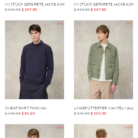
IM STÜCK GEFÄRBTE JACKE ASHMONT DYED
IM STÜCK GEFÄRBTE JACKE ASH
$ 413.00
$ 247.80
$ 413.00
$ 247.80
-40%
-40%
SWEATSHIRT THOMAS
UNGEFÜTTERTER MANTEL MALLO
$ 136.00
$ 81.60
$ 375.00
$ 225.00
-40%
-40%