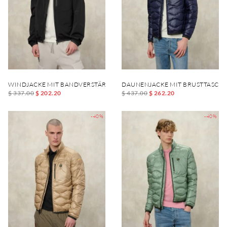
WINDJACKE MIT BANDVERSTÄRKUNG UND ELASTIFIZIERUNG DEWAR
DAUNENJACKE MIT BRUSTTASCHE
$ 337.00
$ 202.20
$ 437.00
$ 262.20
-40%
-40%