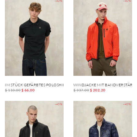
-40%
-40%
IM STÜCK GEFÄRBTES POLOSHIRT SARGENT
WINDJACKE MIT BANDVERSTÄRKU
$ 110.00
$ 66.00
$ 337.00
$ 202.20
-40%
-40%