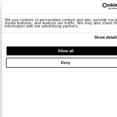
BIKER VIER TASCHEN CARLOS
BIKER VIER TASCHEN CARLOS
$ 906.00
$ 543.60
$ 906.00
$ 543.60
We use cookies to personalise content and ads, provide socia
-40%
-40%
media features, and analyse our traffic. We may also share th
information with our advertising partners.
Show detail
Allow all
Deny
ÜBERBLENDETES OBERTEIL MURPHY
LEICHTE UNGEFÜTTERTE BOMBER
$ 171.00
$ 102.60
$ 337.00
$ 202.20
-40%
-40%