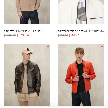
STRETCH JACKE MILLBURN
BESTICKTE BASEBALLKAPPE MAXF
$ 299.00
$ 179.40
$ 74.00
$ 44.40
-40%
-40%