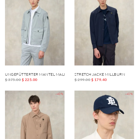
UNGEFÜTTERTER MANTEL MALLON DYED
STRETCH JACKE MILLBURN
$ 375.00
$ 225.00
$ 299.00
$ 179.40
-40%
-40%