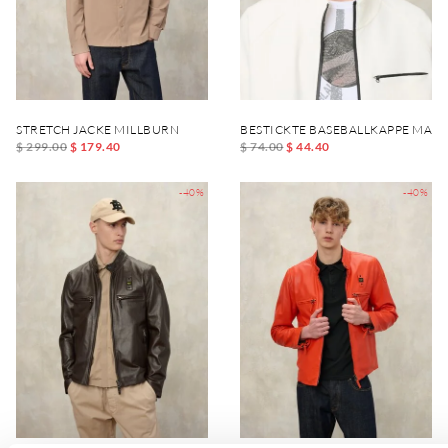
STRETCH JACKE MILLBURN
BESTICKTE BASEBALLKAPPE MAXF
$ 299.00
$ 179.40
$ 74.00
$ 44.40
-40%
-40%