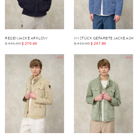
REGENJACKE ARKLOW
IM STÜCK GEFÄRBTE JACKE ASH
$ 451.00
$ 270.60
$ 413.00
$ 247.80
-40%
-40%