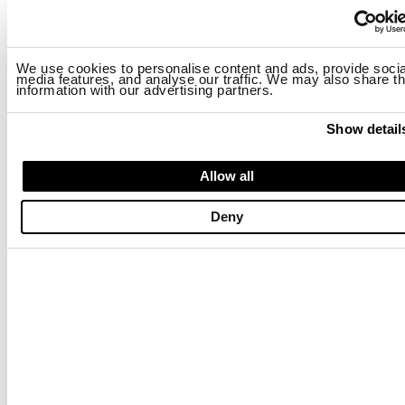
BIKER VIER TASCHEN CARLOS
BIKER VIER TASCHEN CARLOS
$ 906.00
$ 543.60
$ 906.00
$ 543.60
We use cookies to personalise content and ads, provide socia
-40%
-40%
media features, and analyse our traffic. We may also share th
information with our advertising partners.
Show detail
Allow all
Deny
ÜBERBLENDETES OBERTEIL MURPHY
LEICHTE UNGEFÜTTERTE BOMBER
$ 171.00
$ 102.60
$ 337.00
$ 202.20
-40%
-40%