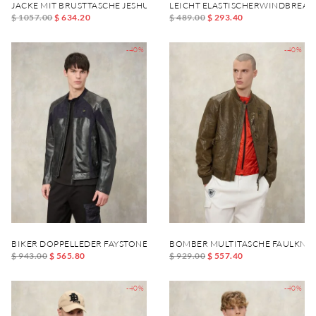
JACKE MIT BRUSTTASCHE JESHURUN
LEICHT ELASTISCHERWINDBREA
$ 1057.00
$ 634.20
$ 489.00
$ 293.40
-40%
-40%
BIKER DOPPELLEDER FAYSTONE
BOMBER MULTITASCHE FAULKNE
$ 943.00
$ 565.80
$ 929.00
$ 557.40
-40%
-40%