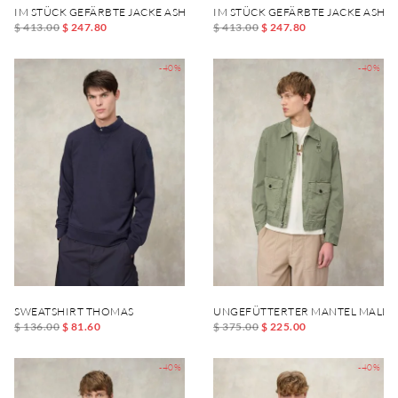
IM STÜCK GEFÄRBTE JACKE ASHMONT DYED
IM STÜCK GEFÄRBTE JACKE ASH
$ 413.00
$ 247.80
$ 413.00
$ 247.80
-40%
-40%
SWEATSHIRT THOMAS
UNGEFÜTTERTER MANTEL MALLO
$ 136.00
$ 81.60
$ 375.00
$ 225.00
-40%
-40%