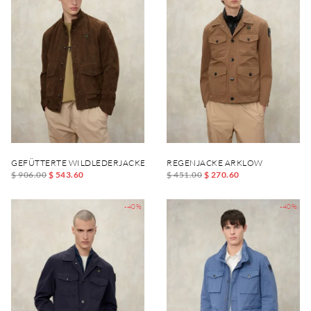
GEFÜTTERTE WILDLEDERJACKE DAVER
REGENJACKE ARKLOW
$ 906.00
$ 543.60
$ 451.00
$ 270.60
-40%
-40%