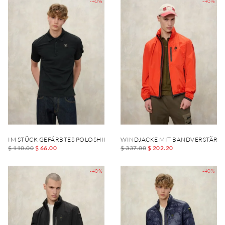
-40%
-40%
IM STÜCK GEFÄRBTES POLOSHIRT SARGENT
WINDJACKE MIT BANDVERSTÄRKU
$ 110.00
$ 66.00
$ 337.00
$ 202.20
-40%
-40%