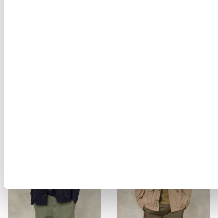
WILDLEDER-BOMBER ALLEN
T-SHIRT BOSTON SELKIRK
$ 868.00
$ 520.80
$ 102.00
$ 61.20
-40%
-40%