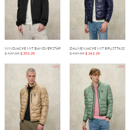
WINDJACKE MIT BANDVERSTÄRKUNG UND ELASTIFIZIERUNG DEWAR
DAUNENJACKE MIT BRUSTTASCHE
$ 337.00
$ 202.20
$ 437.00
$ 262.20
-40%
-40%