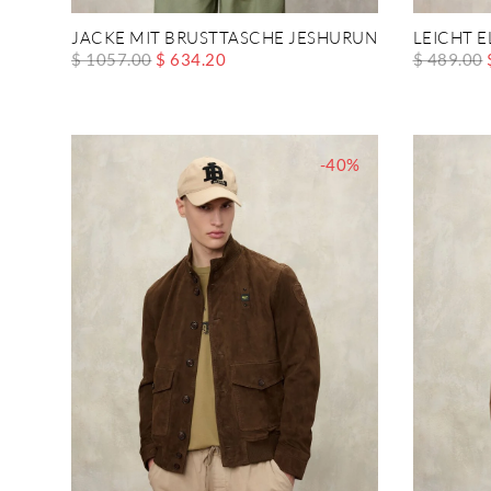
JACKE MIT BRUSTTASCHE JESHURUN
LEICHT 
$ 1057.00
$ 634.20
$ 489.00
-40%