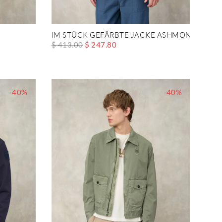
IM STÜCK GEFÄRBTE JACKE ASHMONT DYED
$ 413.00
$ 247.80
-40%
-40%