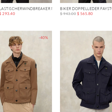
ELASTISCHERWINDBREAKER MATIGNON
BIKER DOPPELLEDER FAYS
$ 293.40
$ 943.00
$ 565.80
-40%