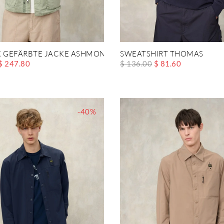
K GEFÄRBTE JACKE ASHMONT DYED
SWEATSHIRT THOMAS
$ 247.80
$ 136.00
$ 81.60
-40%