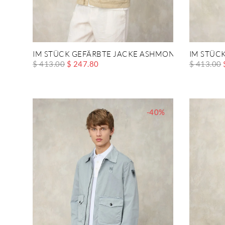
IM STÜCK GEFÄRBTE JACKE ASHMONT DYED
IM STÜC
$ 413.00
$ 247.80
$ 413.00
-40%