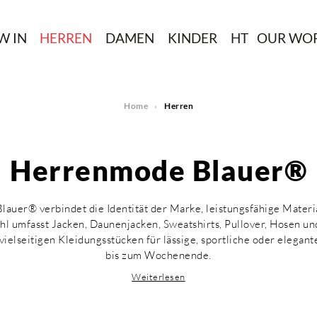
W IN
HERREN
DAMEN
KINDER
HT
OUR WO
Home
Herren
Herrenmode Blauer®
auer® verbindet die Identität der Marke, leistungsfähige Mater
hl umfasst Jacken, Daunenjacken, Sweatshirts, Pullover, Hosen und
 vielseitigen Kleidungsstücken für lässige, sportliche oder elegant
bis zum Wochenende.
Weiterlesen