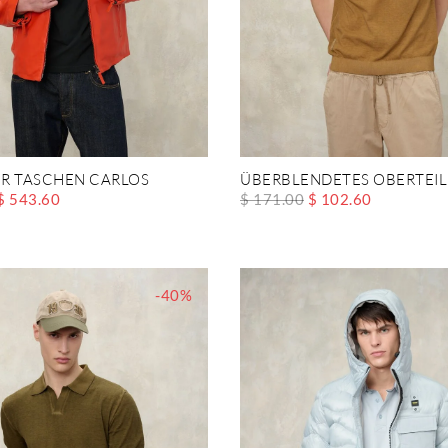
ER TASCHEN CARLOS
ÜBERBLENDETES OBERTEI
$ 543.60
$ 171.00
$ 102.60
-40%