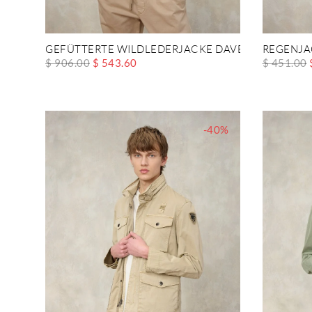
GEFÜTTERTE WILDLEDERJACKE DAVER
REGENJA
$ 906.00
$ 543.60
$ 451.00
-40%