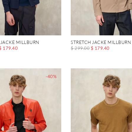
 JACKE MILLBURN
STRETCH JACKE MILLBURN
$ 179.40
$ 299.00
$ 179.40
-40%