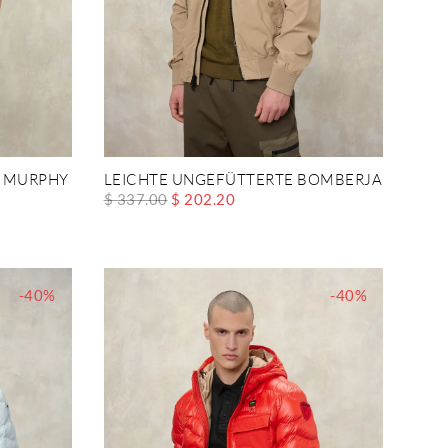
L MURPHY
LEICHTE UNGEFÜTTERTE BOMBERJACKE ALW
$ 337.00
$ 202.20
-40%
-40%