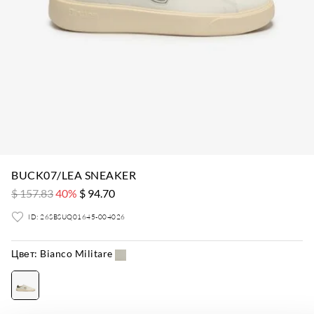
BUCK07/LEA SNEAKER
$ 157.83
40%
$ 94.70
ID: 26SBSUQ01645-004026
Цвет:
Bianco Militare