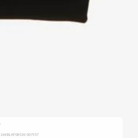
: 26SBLKF08530-007557