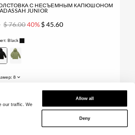
ОЛСТОВКА С НЕСЪЕМНЫМ КАПЮШОНОМ
ADASSAH JUNIOR
$ 76.00
40%
$ 45.60
т
ет:
Black
азмер:
8
аличие:
Низкое
Allow all
 our traffic. We
ДОБАВИТЬ В КОРЗИНУ
Deny