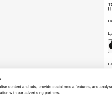
Т
H
О
Цв
Р
Н
s
ise content and ads, provide social media features, and analyse
ation with our advertising partners.