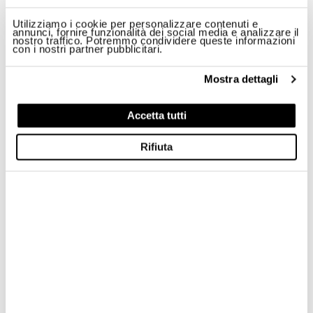
Utilizziamo i cookie per personalizzare contenuti e
annunci, fornire funzionalità dei social media e analizzare il
nostro traffico. Potremmo condividere queste informazioni
con i nostri partner pubblicitari.
Mostra dettagli
Accetta tutti
Rifiuta
GENTRY
S.S. 125 ORIENTALE SARDA
07026
,
OLBIA
(SARDEGNA)
ITALY