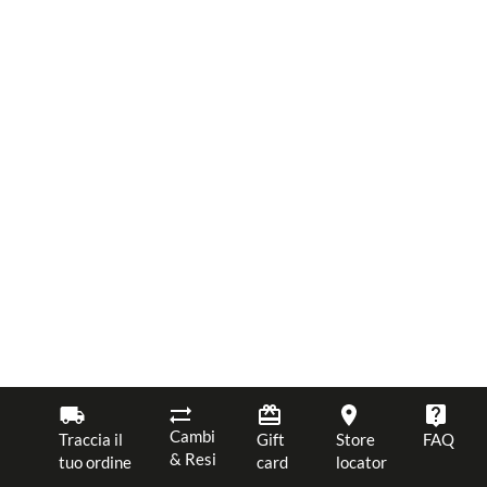
Cambi
Traccia il
Gift
Store
FAQ
& Resi
tuo ordine
card
locator