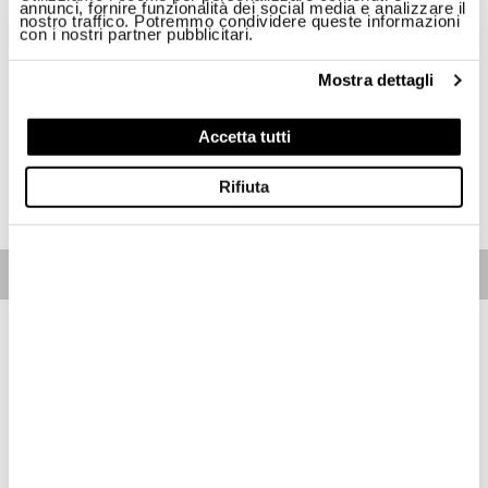
annunci, fornire funzionalità dei social media e analizzare il
nostro traffico. Potremmo condividere queste informazioni
Taglia
con i nostri partner pubblicitari.
XS
S
M
L
XL
2XL
Mostra dettagli
Disponibilità:
Ultimo!
Accetta tutti
ACQUISTA
Rifiuta
Free standard shipping on orders over € 350
Home
Donna
Descrizione
Maglia girocollo in lyocell con nodo sul petto a destra. Tessuto
con trama fiammata, leggera e fresca.
• Girocollo
• Manica corta
• Etichetta logata sul fianco
Spedizioni