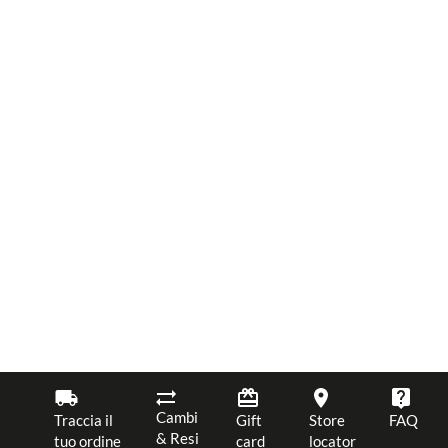
Cambi
Traccia il
Gift
Store
FAQ
& Resi
tuo ordine
card
locator