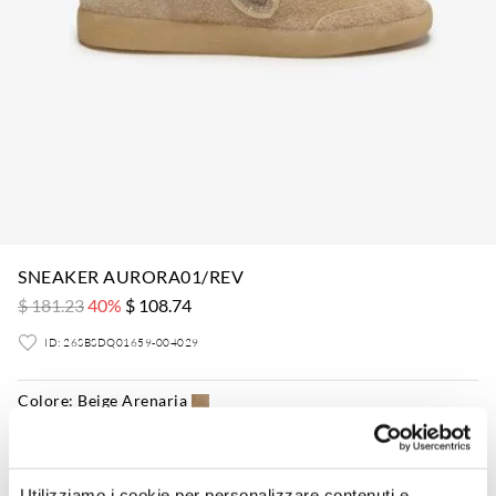
SNEAKER AURORA01/REV
$ 181.23
40%
$ 108.74
ID: 26SBSDQ01659-004029
Colore:
Beige Arenaria
Utilizziamo i cookie per personalizzare contenuti e