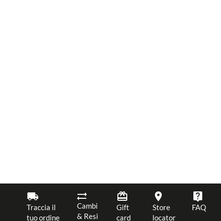
Cambi
Traccia il
Gift
Store
FAQ
& Resi
tuo ordine
card
locator