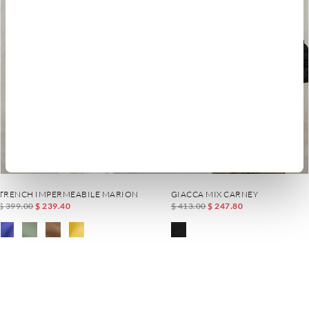
TRENCH IMPERMEABILE MARION
GIACCA MIX CARNEY
$ 399.00
$ 239.40
$ 413.00
$ 247.80