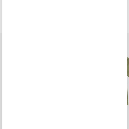
Cambi e Resi
POTREBBE PIACERTI ANCHE
-40%