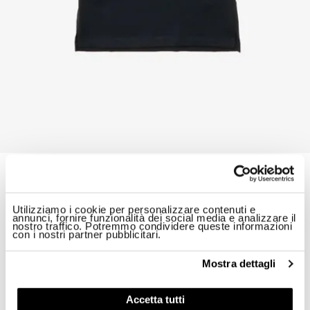
POLO COSTINA COLORATA HAMILTON JUNIOR
$ 72.00
40%
$ 43.20
A partire da
Utilizziamo i cookie per personalizzare contenuti e
ID: 26SBLKT02431-007440
annunci, fornire funzionalità dei social media e analizzare il
nostro traffico. Potremmo condividere queste informazioni
con i nostri partner pubblicitari.
Colore:
Blu Sodalite
Mostra dettagli
Accetta tutti