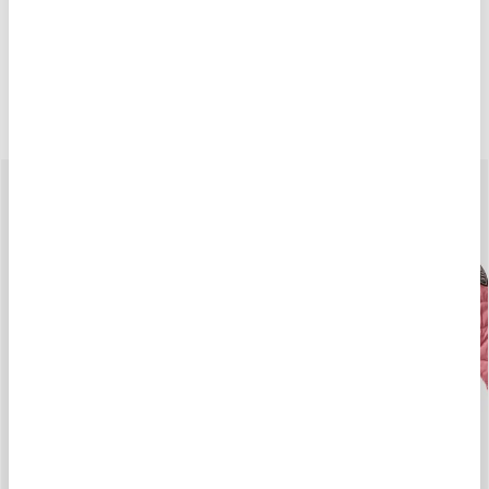
Spedizioni
Cambi e Resi
POTREBBE PIACERTI ANCHE
-40%