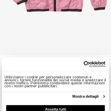
GIUBBETTO TERMOSALDATO NAY JUNIOR
$ 234.00
40%
$ 140.40
A partire da
Utilizziamo i cookie per personalizzare contenuti e
ID: 26SBLGC01402-007111
annunci, fornire funzionalità dei social media e analizzare il
nostro traffico. Potremmo condividere queste informazioni
con i nostri partner pubblicitari.
Colore:
Pink 409
Mostra dettagli
Accetta tutti