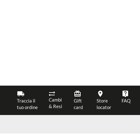
Cambi
Traccia il
Gift
Store
FAQ
& Resi
tuo ordine
card
locator
JOIN OUR NEWSLETTER
$ 234.00