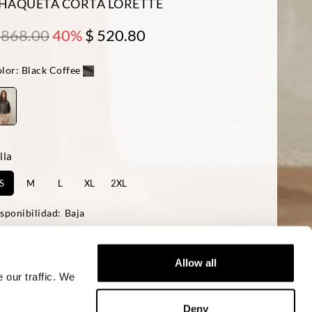
HAQUETA CORTA LORETTE
 868.00
40%
$ 520.80
lor:
Black Coffee
lla
S
M
L
XL
2XL
sponibilidad:
Baja
 modelo mide 174 cm, tiene 83 cm de pecho y lleva una talla S
ular fit
Allow all
 our traffic. We
AÑADIR A LA CESTA
Deny