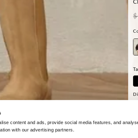
C
$
Co
Ta
Di
-La
Reg
s
ise content and ads, provide social media features, and analyse
ation with our advertising partners.