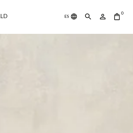
0
LD
ES