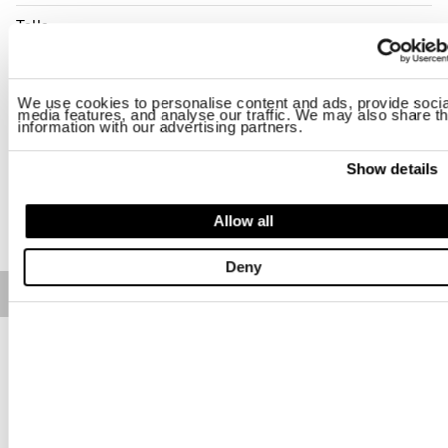
Talla
S
M
L
XL
2XL
3XL
We use cookies to personalise content and ads, provide socia
Disponibilidad:
El último
media features, and analyse our traffic. We may also share th
information with our advertising partners.
-El modelo mide 188 cm, tiene 95 cm de pecho y lleva una talla L
Regular fit
Show details
AÑADIR A LA CESTA
Allow all
Deny
Free standard shipping on orders over € 350
Home
Hombre
Chaquetas
Descripción
Plumífero sin mangas brillante acolchado con plumón e
impuntado a rayas horizontales.
• Cierre con cremallera
• Forro en contraste de color