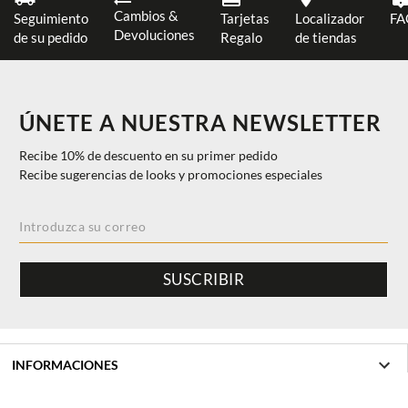
Cambios &
Seguimiento
Tarjetas
Localizador
FA
Devoluciones
de su pedido
Regalo
de tiendas
ÚNETE A NUESTRA NEWSLETTER
Recibe 10% de descuento en su primer pedido
Recibe sugerencias de looks y promociones especiales
SUSCRIBIR
INFORMACIONES
$ 1057.00
AÑADIR A LA CESTA
Ayuda y Contacto
M
40%
$ 634.20
DISCOVER