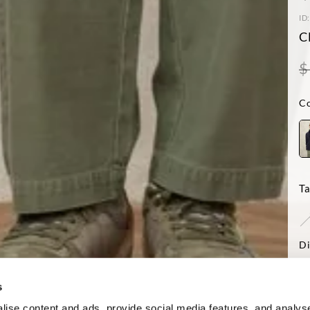
ID
C
$
Co
Ta
Di
-El
Reg
s
ise content and ads, provide social media features, and analyse