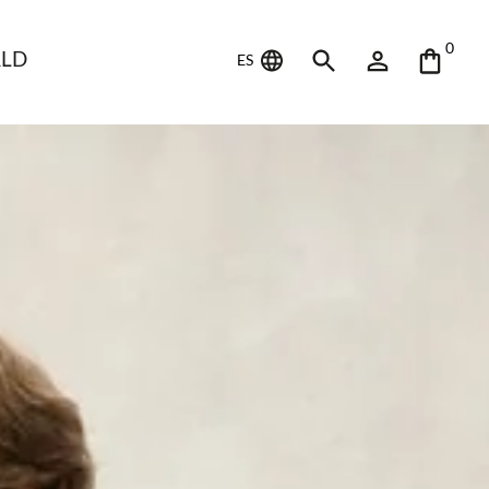
0
LD
ES