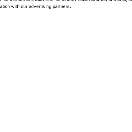
ation with our advertising partners.
TIVIENTO WHIPPLE
$ 451.00
40%
$ 270.60
M
Free standard shipping on orders over € 350
Home
Hombre
Descripción
Chaqueta antivient
guardarropa mascu
ventosas.
• Capucha en nylo
• Cierre con crem
• Cuatro bolsillo
• Puño triangular
• Coulisse interno
• Fuelle en los h