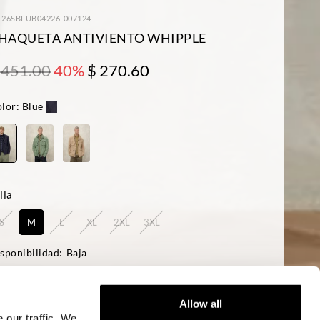
: 26SBLUB04226-007124
HAQUETA ANTIVIENTO WHIPPLE
 451.00
40%
$ 270.60
lor:
Blue
lla
S
M
L
XL
2XL
3XL
sponibilidad:
Baja
 modelo mide 188 cm, tiene 95 cm de pecho y lleva una talla L
ular fit
Allow all
 our traffic. We