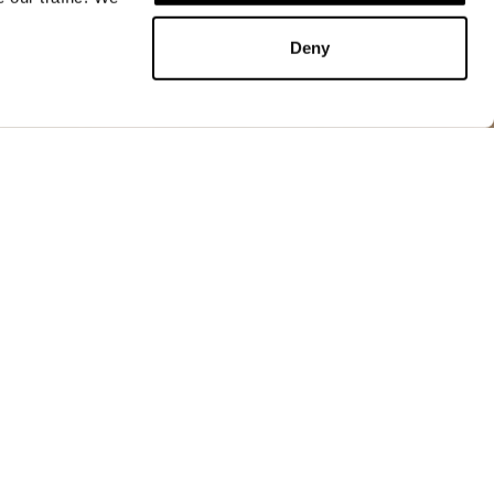
AÑADIR A LA CESTA
Deny
AÑADIR A LA CESTA
Chaquetas
o, ligera pero resistente. Prenda esencial en el
lino que la hace adecuada para veladas frescas y
n oculta en el cuello
allera y automáticos
s delanteros
 con lengüeta y automáticos
 en la cintura
ombros en la espalda