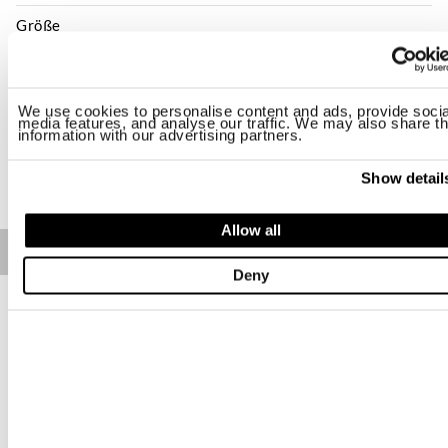
Größe
XS
S
M
L
XL
2XL
Verfügbarkeit:
Letzter
We use cookies to personalise content and ads, provide socia
media features, and analyse our traffic. We may also share th
information with our advertising partners.
KAUFEN
Show detail
Allow all
Free standard shipping on orders over € 350
Deny
Home
Damen
Beschreibung
T-Shirt Kurzarm mit V-Ausschnitt. Stoff mit Flammgarnstruktur,
leicht und frisch.
• V-Ausschnitt
• Kurzarm
• Bedrucktes Etikett an der Seite
Lieferungszeiten