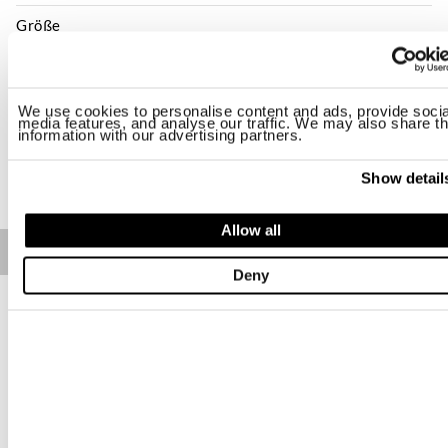
Größe
XS
S
M
L
XL
Verfügbarkeit:
Letzter
We use cookies to personalise content and ads, provide socia
media features, and analyse our traffic. We may also share th
information with our advertising partners.
KAUFEN
Show detail
Allow all
Free standard shipping on orders over € 350
Deny
Home
Damen
Beschreibung
T-Shirt Kurzarm mit minimalem kontrastierendem Logo auf der
Brust bedruckt.
• Weiter Rundhalsausschnitt aus Rippenstoff
• Kurzarm
• Kleines Logo auf der Brust bedruckt
Lieferungszeiten