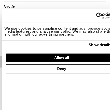
Größe
XS
S
M
L
XL
2XL
Verfügbarkeit:
Letzter
We use cookies to personalise content and ads, provide socia
media features, and analyse our traffic. We may also share th
information with our advertising partners.
KAUFEN
Show detail
Allow all
Free standard shipping on orders over € 350
Deny
Home
Damen
Kleidung
T-Shirts
Beschreibung
Trägerlose Bluse mit diagonaler Ausschnittform. Bluse aus
Lyocell mit Knoten auf der linken Brust und weichem
Kräuseleffekt an den Seiten. Stoff mit flammierter Bindung,
leicht und frisch.
• Ohne Ärmel
• Bedrucktes Etikett an der Seite