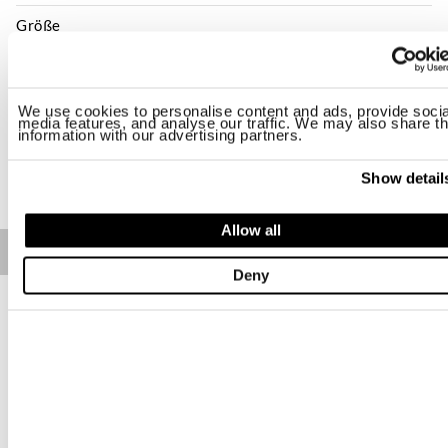
Größe
XS
S
M
L
XL
Verfügbarkeit:
Letzter
We use cookies to personalise content and ads, provide socia
media features, and analyse our traffic. We may also share th
information with our advertising partners.
KAUFEN
Show detail
Allow all
Free standard shipping on orders over € 350
Deny
Home
Damen
Kleidung
T-Shirts
Beschreibung
T-Shirt Kurzarm mit minimalem kontrastierendem Logo auf der
Brust bedruckt.
• Weiter Rundhalsausschnitt aus Rippenstoff
• Kurzarm
• Kleines Logo auf der Brust bedruckt
Lieferungszeiten