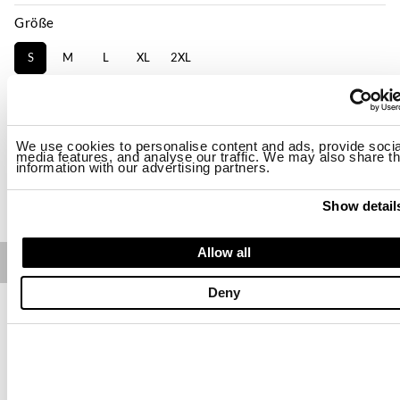
Größe
S
M
L
XL
2XL
Verfügbarkeit:
Niedrig
-Das Model ist 178cm groß, hat 85 cm Brustumfang und trägt Größe S
Slim fit
We use cookies to personalise content and ads, provide socia
media features, and analyse our traffic. We may also share th
information with our advertising partners.
KAUFEN
Show detail
Allow all
Free standard shipping on orders over € 350
Deny
Home
Damen
Jacken
Beschreibung
Jacke aus weichem Wildleder mit einzigartigen und
unwiederholbaren Farbverläufen. Jacke ideal zur
Hervorhebung der Figur, zu kombinieren mit Jeans oder Hosen
für einen weichen und eleganten Touch.