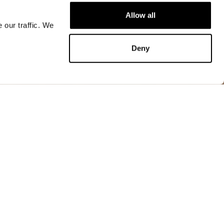
m fit
Allow all
 our traffic. We
KAUFEN
Deny
KAUFEN
Jacken
andsfähigem und schwerem Leder, farblich
ert mit asymmetrischem Verschluss. V-Ausschnitt
ppeltem automatischem Verschluss. Zwickel als
g der Flanken und im Armausschnitt auf der
fbedeckung mit Verstärkungsnähten an Ellbogen,