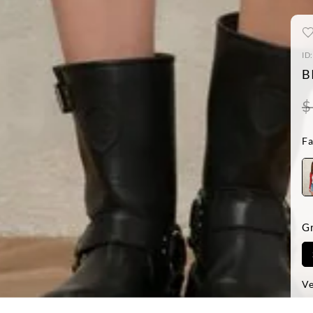
ID
B
$
Fa
G
Ve
-D