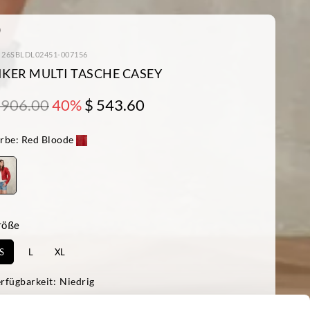
: 26SBLDL02451-007156
IKER MULTI TASCHE CASEY
 906.00
40%
$ 543.60
rbe:
Red Bloode
röße
S
L
XL
rfügbarkeit:
Niedrig
as Model ist 178cm groß, hat 85 cm Brustumfang und trägt Größe S