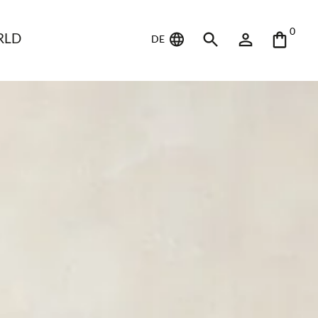
0
RLD
DE