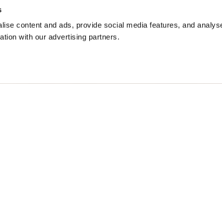
Sli
s
ise content and ads, provide social media features, and analyse
ation with our advertising partners.
 TASCHE CASEY
$ 906.00
40%
$ 543.60
S
Free standard shipping on orders over € 350
Home
Damen
Beschreibung
Jacke aus widerst
abgestimmt gefütt
und Lasche mit do
Verzierung entlan
Rückseite.
Multitaschen-Kop