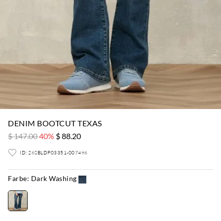
DENIM BOOTCUT TEXAS
$ 147.00
40%
$ 88.20
ID: 26SBLDP03351-007496
Farbe:
Dark Washing