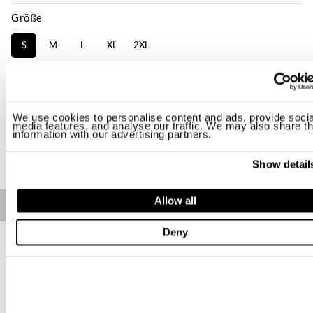
Größe
S
M
L
XL
2XL
Verfügbarkeit:
Hoch
-Das Model ist 178cm groß, hat 85 cm Brustumfang und trägt Größe S
Regular fit
We use cookies to personalise content and ads, provide socia
media features, and analyse our traffic. We may also share th
information with our advertising partners.
KAUFEN
Show detail
Allow all
Free standard shipping on orders over € 350
Home
Damen
Deny
Beschreibung
Daunenjacke mit horizontalen Wellensteppnähten und farblich
abgestimmtem Futter. Leichte Polsterung aus weicher Daune
und ausgestellter Schnitt zur Betonung der Silhouette.
• Feste Kapuze